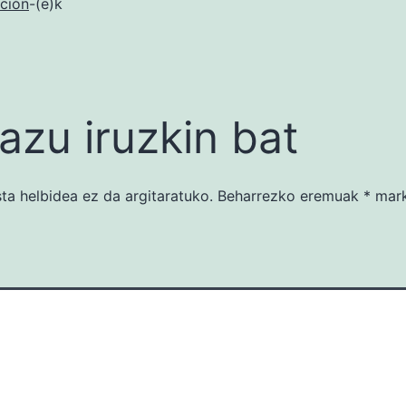
ción
-(e)k
azu iruzkin bat
ta helbidea ez da argitaratuko.
Beharrezko eremuak
*
mark