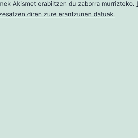
ek Akismet erabiltzen du zaborra murrizteko.
zesatzen diren zure erantzunen datuak.