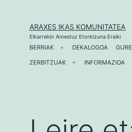
Zoaz
edukira
ARAXES IKAS KOMUNITATEA
Elkarrekin Amestuz Etorkizuna Eraiki
BERRIAK
DEKALOGOA
GURE
Ireki
ezazu
ZERBITZUAK
INFORMAZIOA
Ireki
menua
ezazu
menua
Leire e