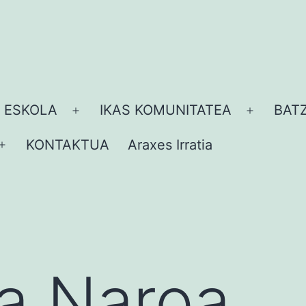
 ESKOLA
IKAS KOMUNITATEA
BAT
Ireki
Ireki
ezazu
ezazu
KONTAKTUA
Araxes Irratia
Ireki
menua
menua
ezazu
menua
ta Naroa