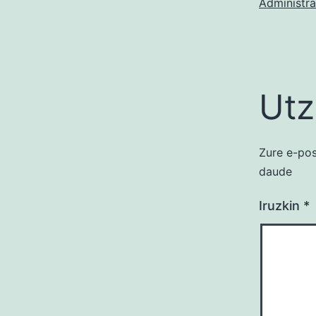
Administra
Utz
Zure e-pos
daude
Iruzkin
*