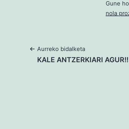
Gune hon
nola pro
Bidalketetan
Aurreko bidalketa
KALE ANTZERKIARI AGUR!!
zehar
nabigatu