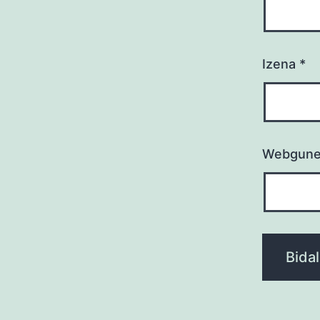
Izena
*
Webgun