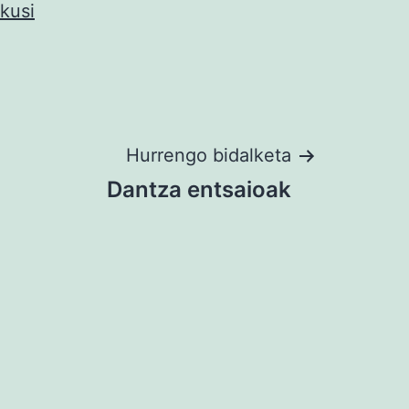
Ikusi
Hurrengo bidalketa
Dantza entsaioak