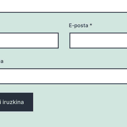
E-posta
*
ea