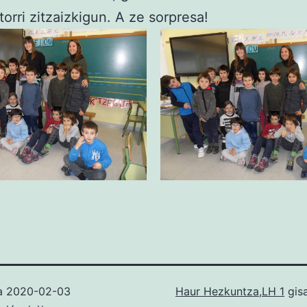
torri zitzaizkigun. A ze sorpresa!
ua
2020-02-03
Haur Hezkuntza
,
LH 1
gisa