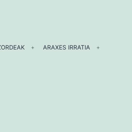
ZORDEAK
ARAXES IRRATIA
Ireki
Ireki
ezazu
ezazu
menua
menua