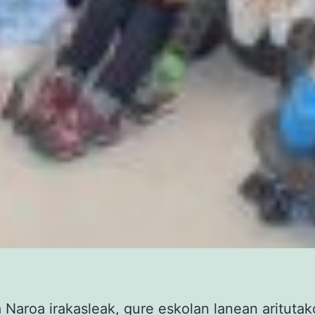
a Naroa irakasleak, gure eskolan lanean arituta