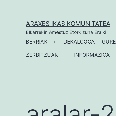
Zoaz
edukira
ARAXES IKAS KOMUNITATEA
Elkarrekin Amestuz Etorkizuna Eraiki
BERRIAK
DEKALOGOA
GURE
Ireki
ezazu
ZERBITZUAK
INFORMAZIOA
Ireki
menua
ezazu
menua
aralar-