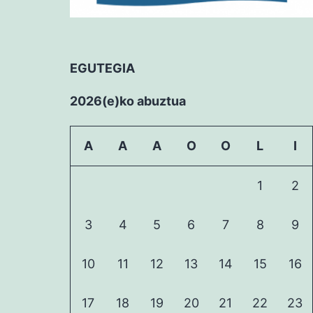
EGUTEGIA
2026(e)ko abuztua
A
A
A
O
O
L
I
1
2
3
4
5
6
7
8
9
10
11
12
13
14
15
16
17
18
19
20
21
22
23