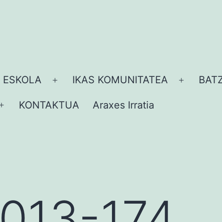
 ESKOLA
IKAS KOMUNITATEA
BAT
Ireki
Ireki
ezazu
ezazu
KONTAKTUA
Araxes Irratia
Ireki
menua
menua
ezazu
menua
2013-174