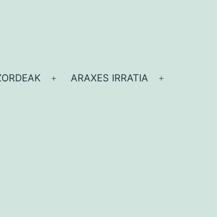
ZORDEAK
ARAXES IRRATIA
Ireki
Ireki
ezazu
ezazu
menua
menua