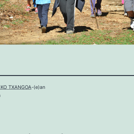
EKO TXANGOA
-(e)an
a