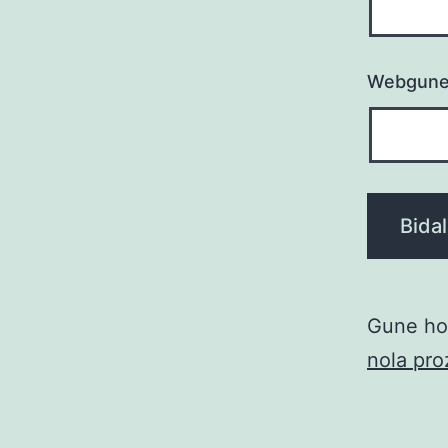
Webgun
Gune hon
nola pro