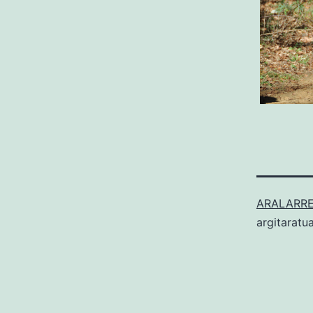
ARALARR
argitaratu