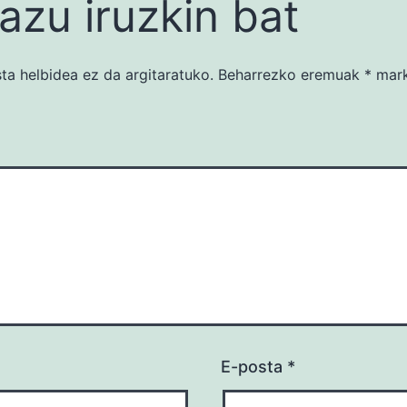
azu iruzkin bat
ta helbidea ez da argitaratuko.
Beharrezko eremuak
*
mark
E-posta
*