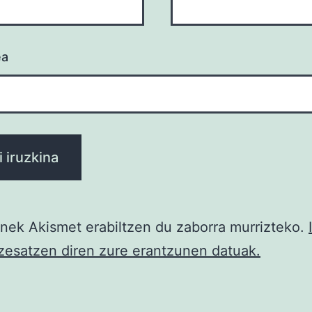
ea
ek Akismet erabiltzen du zaborra murrizteko.
zesatzen diren zure erantzunen datuak.