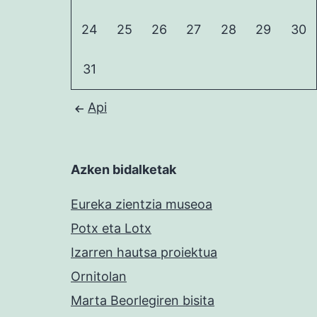
24
25
26
27
28
29
30
31
Api
Azken bidalketak
Eureka zientzia museoa
Potx eta Lotx
Izarren hautsa proiektua
Ornitolan
Marta Beorlegiren bisita