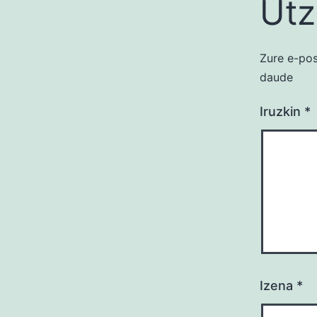
Utz
Zure e-pos
daude
Iruzkin
*
Izena
*