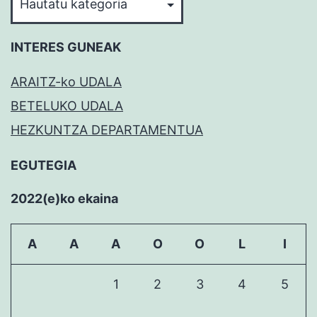
MEZUAK
INTERES GUNEAK
ARAITZ-ko UDALA
BETELUKO UDALA
HEZKUNTZA DEPARTAMENTUA
EGUTEGIA
2022(e)ko ekaina
A
A
A
O
O
L
I
1
2
3
4
5