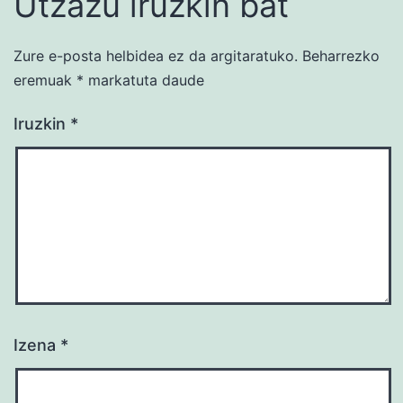
Utzazu iruzkin bat
Zure e-posta helbidea ez da argitaratuko.
Beharrezko
eremuak
*
markatuta daude
Iruzkin
*
Izena
*