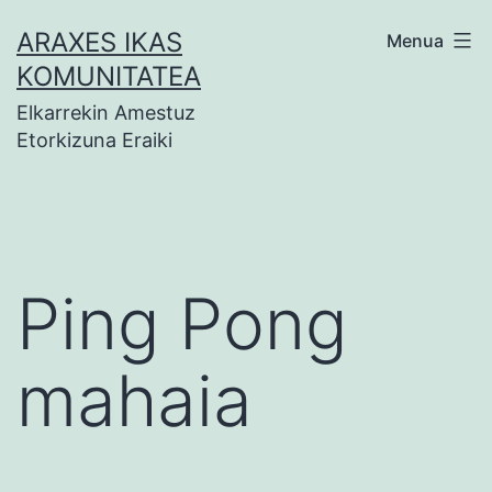
Zoaz
ARAXES IKAS
Menua
edukira
KOMUNITATEA
Elkarrekin Amestuz
Etorkizuna Eraiki
Ping Pong
mahaia