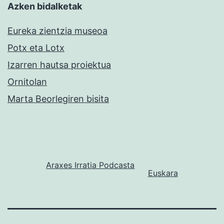
Azken bidalketak
Eureka zientzia museoa
Potx eta Lotx
Izarren hautsa proiektua
Ornitolan
Marta Beorlegiren bisita
Araxes Irratia Podcasta
Euskara