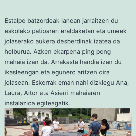
Estalpe batzordeak lanean jarraitzen du
eskolako patioaren eraldaketan eta umeek
jolaserako aukera desberdinak izatea da
helburua. Azken ekarpena ping pong
mahaia izan da. Arrakasta handia izan du
ikasleengan eta egunero aritzen dira
jolasean. Eskerrak eman nahi dizkiegu Ana,
Laura, Aitor eta Asierri mahaiaren
instalazioa egiteagatik.