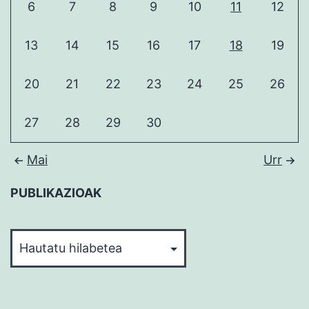
6
7
8
9
10
11
12
13
14
15
16
17
18
19
20
21
22
23
24
25
26
27
28
29
30
Mai
Urr
PUBLIKAZIOAK
PUBLIKAZIOAK