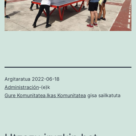
Argitaratua
2022-06-18
Administración
-(e)k
Gure Komunitatea
,
Ikas Komunitatea
gisa sailkatuta