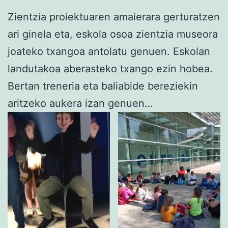
Zientzia proiektuaren amaierara gerturatzen
ari ginela eta, eskola osoa zientzia museora
joateko txangoa antolatu genuen. Eskolan
landutakoa aberasteko txango ezin hobea.
Bertan treneria eta baliabide bereziekin
aritzeko aukera izan genuen…