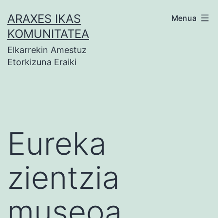
Zoaz
ARAXES IKAS
Menua
edukira
KOMUNITATEA
Elkarrekin Amestuz
Etorkizuna Eraiki
Eureka
zientzia
museoa