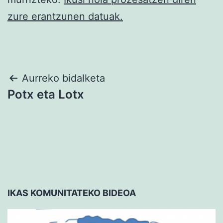
zure erantzunen datuak.
Bidalketetan
Aurreko bidalketa
Potx eta Lotx
zehar
nabigatu
IKAS KOMUNITATEKO BIDEOA