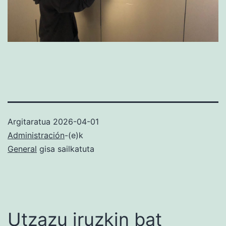
Argitaratua
2026-04-01
Administración
-(e)k
General
gisa sailkatuta
Utzazu iruzkin bat