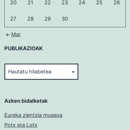
20
21
22
23
24
25
26
27
28
29
30
Mar
PUBLIKAZIOAK
PUBLIKAZIOAK
Azken bidalketak
Eureka zientzia museoa
Potx eta Lotx