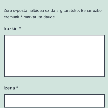
Zure e-posta helbidea ez da argitaratuko.
Beharrezko
eremuak
*
markatuta daude
Iruzkin
*
Izena
*