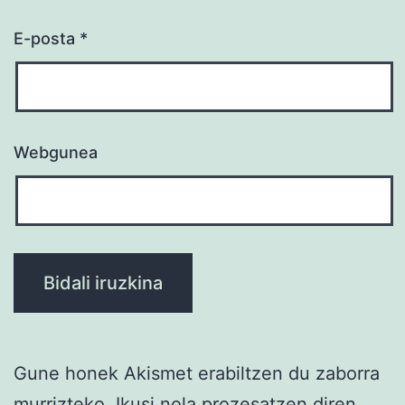
E-posta
*
Webgunea
Gune honek Akismet erabiltzen du zaborra
murrizteko.
Ikusi nola prozesatzen diren