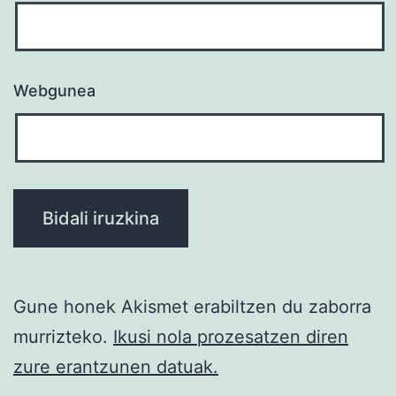
Webgunea
Gune honek Akismet erabiltzen du zaborra
murrizteko.
Ikusi nola prozesatzen diren
zure erantzunen datuak.