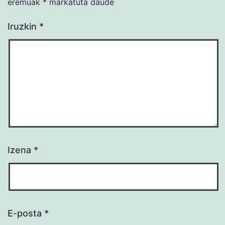
eremuak
*
markatuta daude
Iruzkin
*
Izena
*
E-posta
*