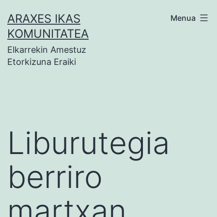
Zoaz
ARAXES IKAS
Menua
edukira
KOMUNITATEA
Elkarrekin Amestuz
Etorkizuna Eraiki
Liburutegia
berriro
martxan