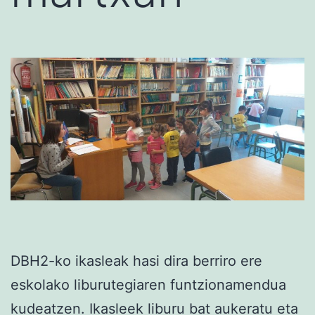
DBH2-ko ikasleak hasi dira berriro ere
eskolako liburutegiaren funtzionamendua
kudeatzen. Ikasleek liburu bat aukeratu eta