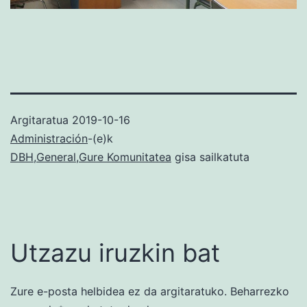
Argitaratua
2019-10-16
Administración
-(e)k
DBH
,
General
,
Gure Komunitatea
gisa sailkatuta
Utzazu iruzkin bat
Zure e-posta helbidea ez da argitaratuko.
Beharrezko