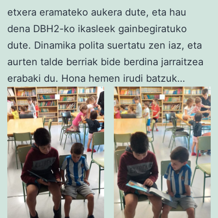
etxera eramateko aukera dute, eta hau
dena DBH2-ko ikasleek gainbegiratuko
dute. Dinamika polita suertatu zen iaz, eta
aurten talde berriak bide berdina jarraitzea
erabaki du. Hona hemen irudi batzuk…