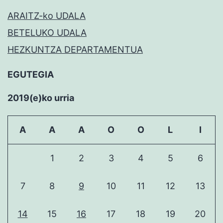
ARAITZ-ko UDALA
BETELUKO UDALA
HEZKUNTZA DEPARTAMENTUA
EGUTEGIA
2019(e)ko urria
A
A
A
O
O
L
I
1
2
3
4
5
6
7
8
9
10
11
12
13
14
15
16
17
18
19
20