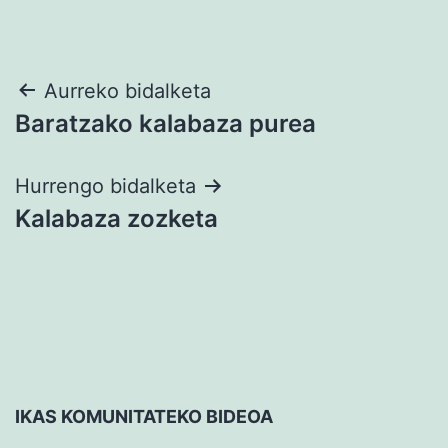
Bidalketetan
Aurreko bidalketa
Baratzako kalabaza purea
zehar
nabigatu
Hurrengo bidalketa
Kalabaza zozketa
IKAS KOMUNITATEKO BIDEOA