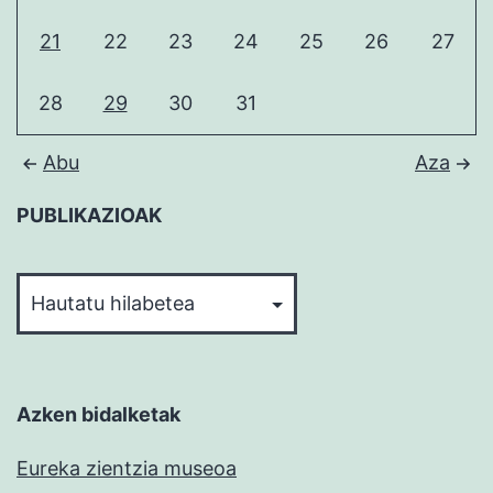
21
22
23
24
25
26
27
28
29
30
31
Abu
Aza
PUBLIKAZIOAK
PUBLIKAZIOAK
Azken bidalketak
Eureka zientzia museoa