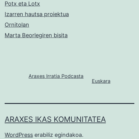
Potx eta Lotx
Izarren hautsa proiektua
Ornitolan
Marta Beorlegiren bisita
Araxes Irratia Podcasta
Euskara
ARAXES IKAS KOMUNITATEA
WordPress
erabiliz egindakoa.