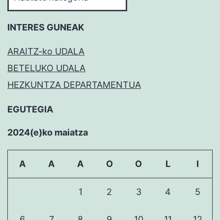
MEZUAK
INTERES GUNEAK
ARAITZ-ko UDALA
BETELUKO UDALA
HEZKUNTZA DEPARTAMENTUA
EGUTEGIA
2024(e)ko maiatza
A
A
A
O
O
L
I
1
2
3
4
5
6
7
8
9
10
11
12