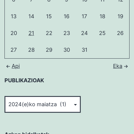
13
14
15
16
17
18
19
20
21
22
23
24
25
26
27
28
29
30
31
Api
Eka
PUBLIKAZIOAK
PUBLIKAZIOAK