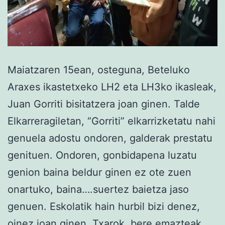
Maiatzaren 15ean, osteguna, Beteluko
Araxes ikastetxeko LH2 eta LH3ko ikasleak,
Juan Gorriti bisitatzera joan ginen. Talde
Elkarreragiletan, “Gorriti” elkarrizketatu nahi
genuela adostu ondoren, galderak prestatu
genituen. Ondoren, gonbidapena luzatu
genion baina beldur ginen ez ote zuen
onartuko, baina….suertez baietza jaso
genuen. Eskolatik hain hurbil bizi denez,
oinez joan ginen. Txarok, bere emazteak,