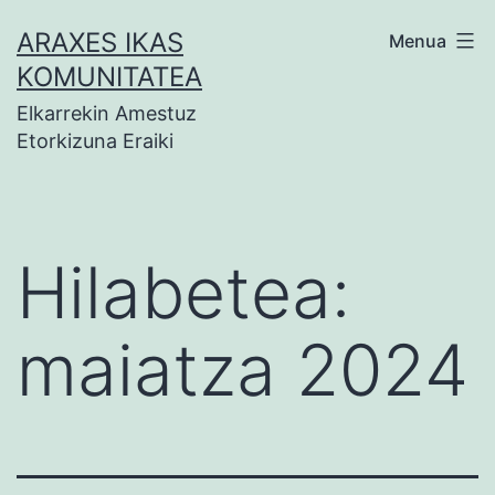
Zoaz
ARAXES IKAS
Menua
edukira
KOMUNITATEA
Elkarrekin Amestuz
Etorkizuna Eraiki
Hilabetea:
maiatza 2024