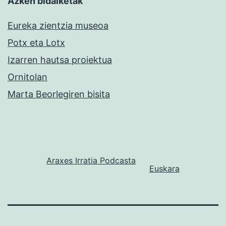
Azken bidalketak
Eureka zientzia museoa
Potx eta Lotx
Izarren hautsa proiektua
Ornitolan
Marta Beorlegiren bisita
Araxes Irratia Podcasta
Euskara