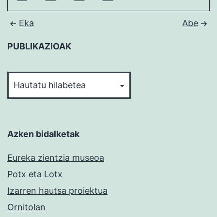
Eka
Abe
PUBLIKAZIOAK
PUBLIKAZIOAK
Azken bidalketak
Eureka zientzia museoa
Potx eta Lotx
Izarren hautsa proiektua
Ornitolan