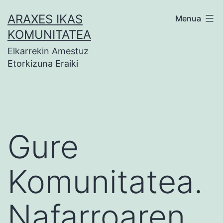
Zoaz
ARAXES IKAS
Menua
edukira
KOMUNITATEA
Elkarrekin Amestuz
Etorkizuna Eraiki
Gure
Komunitatea.
Nafarroaren