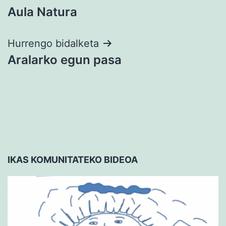
Aula Natura
zehar
nabigatu
Hurrengo bidalketa
Aralarko egun pasa
IKAS KOMUNITATEKO BIDEOA