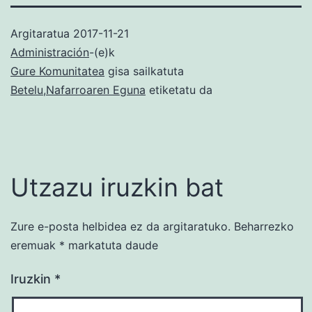
Argitaratua
2017-11-21
Administración
-(e)k
Gure Komunitatea
gisa sailkatuta
Betelu
,
Nafarroaren Eguna
etiketatu da
Utzazu iruzkin bat
Zure e-posta helbidea ez da argitaratuko.
Beharrezko
eremuak
*
markatuta daude
Iruzkin
*