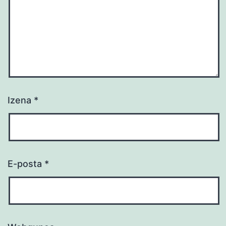
Izena
*
E-posta
*